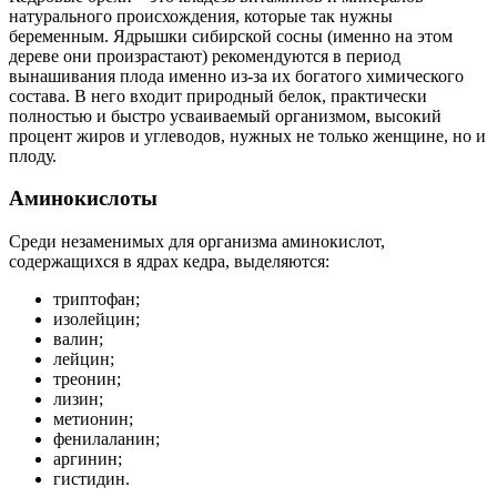
натурального происхождения, которые так нужны
беременным. Ядрышки сибирской сосны (именно на этом
дереве они произрастают) рекомендуются в период
вынашивания плода именно из-за их богатого химического
состава. В него входит природный белок, практически
полностью и быстро усваиваемый организмом, высокий
процент жиров и углеводов, нужных не только женщине, но и
плоду.
Аминокислоты
Среди незаменимых для организма аминокислот,
содержащихся в ядрах кедра, выделяются:
триптофан;
изолейцин;
валин;
лейцин;
треонин;
лизин;
метионин;
фенилаланин;
аргинин;
гистидин.