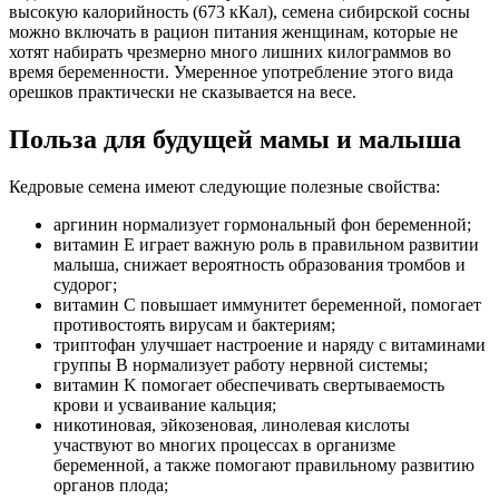
высокую калорийность (673 кКал), семена сибирской сосны
можно включать в рацион питания женщинам, которые не
хотят набирать чрезмерно много лишних килограммов во
время беременности. Умеренное употребление этого вида
орешков практически не сказывается на весе.
Польза для будущей мамы и малыша
Кедровые семена имеют следующие полезные свойства:
аргинин нормализует гормональный фон беременной;
витамин E играет важную роль в правильном развитии
малыша, снижает вероятность образования тромбов и
судорог;
витамин C повышает иммунитет беременной, помогает
противостоять вирусам и бактериям;
триптофан улучшает настроение и наряду с витаминами
группы B нормализует работу нервной системы;
витамин K помогает обеспечивать свертываемость
крови и усваивание кальция;
никотиновая, эйкозеновая, линолевая кислоты
участвуют во многих процессах в организме
беременной, а также помогают правильному развитию
органов плода;