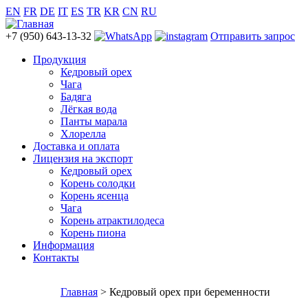
EN
FR
DE
IT
ES
TR
KR
CN
RU
+7 (950) 643-13-32
Отправить запрос
Продукция
Кедровый орех
Чага
Бадяга
Лёгкая вода
Панты марала
Хлорелла
Доставка и оплата
Лицензия на экспорт
Кедровый орех
Корень солодки
Корень ясенца
Чага
Корень атрактилодеса
Корень пиона
Информация
Контакты
Главная
> Кедровый орех при беременности